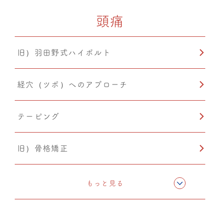
頭痛
旧）羽田野式ハイボルト
経穴（ツボ）へのアプローチ
テーピング
旧）骨格矯正
CMC筋膜ストレッチ（リリース）
もっと見る
ドレナージュ(EHD・DPL)