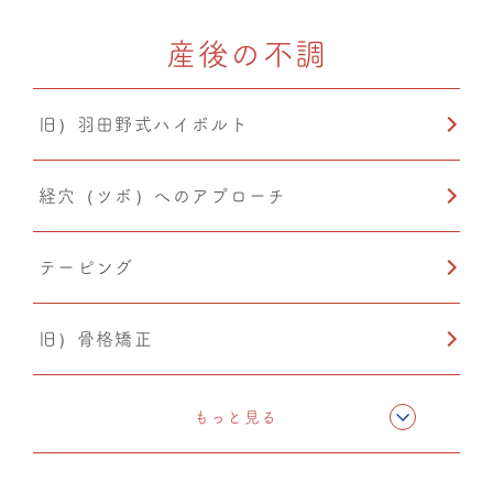
産後の不調
CMC筋膜ストレッチ（リリース）
旧）羽田野式ハイボルト
温熱療法
経穴（ツボ）へのアプローチ
PIA(ピア)
テーピング
旧）骨格矯正
CMC筋膜ストレッチ（リリース）
もっと見る
ドレナージュ(EHD・DPL)