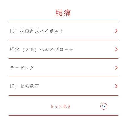
腰痛
カッピング
旧）羽田野式ハイボルト
温熱療法
経穴（ツボ）へのアプローチ
PIA(ピア)
テーピング
小顔矯正
旧）骨格矯正
CMC筋膜ストレッチ（リリース）
もっと見る
ドレナージュ(EHD・DPL)