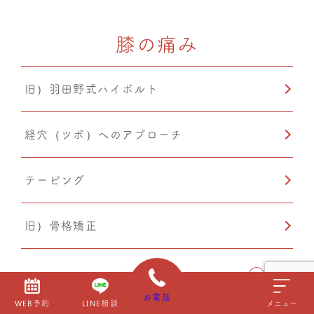
ドレナージュ(EHD・DPL)
膝の痛み
カッピング
旧）羽田野式ハイボルト
温熱療法
経穴（ツボ）へのアプローチ
PIA(ピア)
テーピング
小顔矯正
旧）骨格矯正
CMC筋膜ストレッチ（リリース）
もっと見る
お電話
WEB予約
LINE相談
メニュー