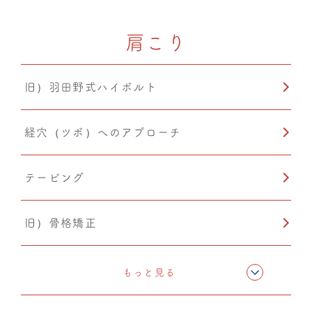
肩こり
PIA(ピア)
旧）羽田野式ハイボルト
自律神経調整
経穴（ツボ）へのアプローチ
テーピング
旧）骨格矯正
CMC筋膜ストレッチ（リリース）
もっと見る