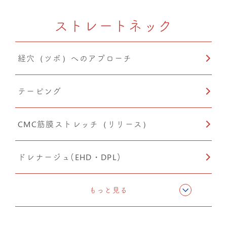
ストレートネック
温熱療法
経穴（ツボ）へのアプローチ
PIA(ピア)
テーピング
産後矯正
CMC筋膜ストレッチ（リリース）
自律神経調整
ドレナージュ(EHD・DPL)
O脚矯正
猫背矯正
もっと見る
猫背矯正
小顔矯正