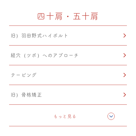
四十肩・五十肩
温熱療法
旧）羽田野式ハイボルト
PIA(ピア)
経穴（ツボ）へのアプローチ
産後矯正
テーピング
自律神経調整
旧）骨格矯正
O脚矯正
CMC筋膜ストレッチ（リリース）
猫背矯正
もっと見る
カッピング
小顔矯正