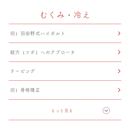
むくみ・冷え
旧）羽田野式ハイボルト
経穴（ツボ）へのアプローチ
テーピング
旧）骨格矯正
CMC筋膜ストレッチ（リリース）
もっと見る
ドレナージュ(EHD・DPL)