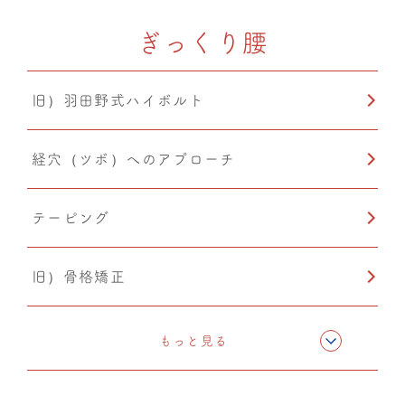
ぎっくり腰
温活
旧）羽田野式ハイボルト
経穴（ツボ）へのアプローチ
テーピング
旧）骨格矯正
CMC筋膜ストレッチ（リリース）
もっと見る
カッピング