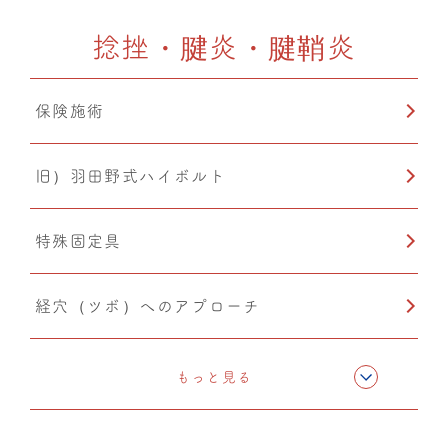
捻挫・腱炎・腱鞘炎
カッピング
保険施術
温熱療法
旧）羽田野式ハイボルト
猫背矯正
特殊固定具
経穴（ツボ）へのアプローチ
テーピング
もっと見る
旧）骨格矯正