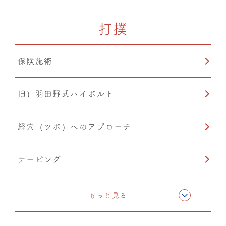
打撲
カッピング
保険施術
温熱療法
旧）羽田野式ハイボルト
経穴（ツボ）へのアプローチ
テーピング
CMC筋膜ストレッチ（リリース）
もっと見る
温熱療法