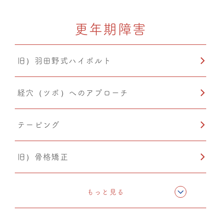
更年期障害
旧）羽田野式ハイボルト
経穴（ツボ）へのアプローチ
テーピング
旧）骨格矯正
ドレナージュ(EHD・DPL)
もっと見る
温熱療法