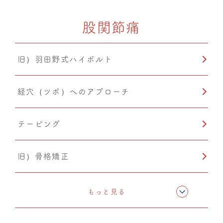
股関節痛
温活
旧）羽田野式ハイボルト
経穴（ツボ）へのアプローチ
テーピング
旧）骨格矯正
CMC筋膜ストレッチ（リリース）
もっと見る
ドレナージュ(EHD・DPL)