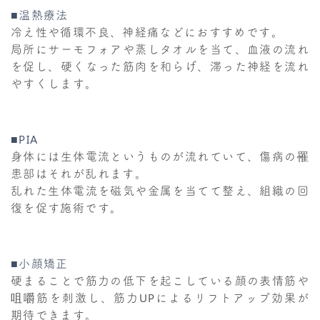
■温熱療法
冷え性や循環不良、神経痛などにおすすめです。
局所にサーモフォアや蒸しタオルを当て、血液の流れ
を促し、硬くなった筋肉を和らげ、滞った神経を流れ
やすくします。
■PIA
身体には生体電流というものが流れていて、傷病の罹
患部はそれが乱れます。
乱れた生体電流を磁気や金属を当てて整え、組織の回
復を促す施術です。
■小顔矯正
硬まることで筋力の低下を起こしている顔の表情筋や
咀嚼筋を刺激し、筋力UPによるリフトアップ効果が
期待できます。