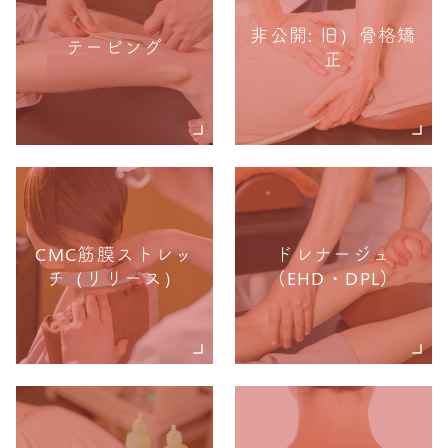
非公開: 旧）骨格矯
テーピング
正
CMC筋膜ストレッ
ドレナージュ
チ（リリース）
(EHD・DPL)