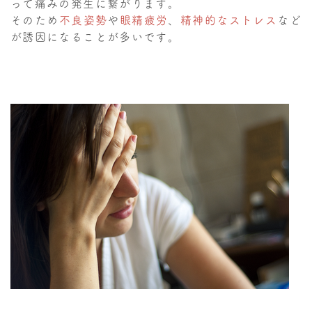
って痛みの発生に繋がります。
そのため
不良姿勢
や
眼精疲労
、
精神的なストレス
など
が誘因になることが多いです。