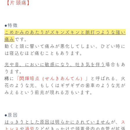
【片頭痛】
●特徴
こめかみのあたりがズキンズキンと脈打つような強い
痛み
です。
動くと頭に響いて痛みが悪化してしまい、ひどい時に
は寝込むほど痛むこともあります。
光や音、においに敏感になり、吐き気を伴う
場合もあ
ります。
稀に
「閃輝暗点（せんきあんてん）
」と呼ばれる、火
花のような光、もしくはギザギザの歯車のような光が
みえるという前兆が現れる方もいます。
●原因
はっきりとした原因は明らかにされていません
が、
ス
トレス
や
過労
などがきっかけで頭蓋骨内の血管が拡張