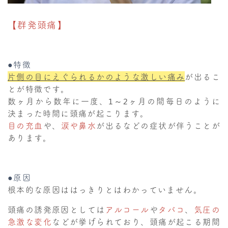
【群発頭痛】
●特徴
片側の目にえぐられるかのような激しい痛み
が出るこ
とが特徴です。
数ヶ月から数年に一度、1～2ヶ月の間毎日のように
決まった時間に頭痛が起こります。
目の充血
や、
涙や鼻水
が出るなどの症状が伴うことが
あります。
●原因
根本的な原因ははっきりとはわかっていません。
頭痛の誘発原因としては
アルコール
や
タバコ
、
気圧の
急激な変化
などが挙げられており、頭痛が起こる期間