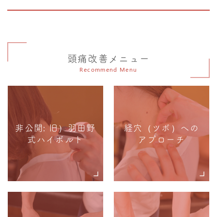
頭痛改善メニュー
Recommend Menu
非公開: 旧）羽田野
経穴（ツボ）への
式ハイボルト
アプローチ