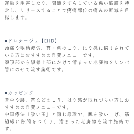
運動を阻害したり、関節をずらしている悪い筋膜を特
定し、リリースすることで疼痛部位の痛みの軽減を目
指します。
■ドレナージュ【EHD】
頭痛や眼精疲労、首・肩のこり、はり感に悩まされて
いる方におすすめの自費メニューです。
頭頂部から鎖骨上部にかけて溜まった老廃物をリンパ
管にのせて流す施術です。
■カッピング
背中や腰、首などのこり、はり感が取れづらい方にお
すすめの自費メニューです。
中国療法「吸い玉」と同じ原理で、肌を吸い上げ、筋
組織に隙間をつくり、溜まった老廃物を流す施術で
す。