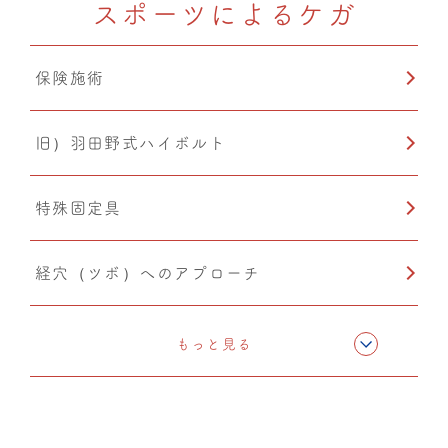
スポーツによるケガ
カッピング
保険施術
温熱療法
旧）羽田野式ハイボルト
特殊固定具
経穴（ツボ）へのアプローチ
テーピング
もっと見る
旧）骨格矯正