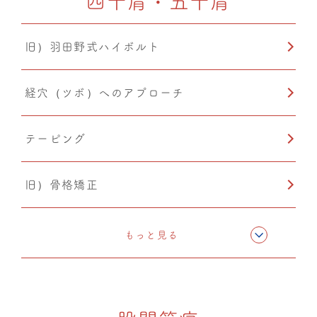
四十肩・五十肩
温熱療法
旧）羽田野式ハイボルト
PIA(ピア)
経穴（ツボ）へのアプローチ
産後矯正
テーピング
自律神経調整
旧）骨格矯正
O脚矯正
CMC筋膜ストレッチ（リリース）
猫背矯正
もっと見る
カッピング
小顔矯正