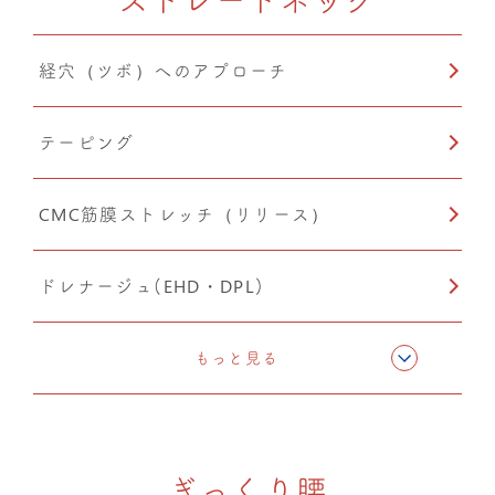
温熱療法
経穴（ツボ）へのアプローチ
PIA(ピア)
テーピング
産後矯正
CMC筋膜ストレッチ（リリース）
自律神経調整
ドレナージュ(EHD・DPL)
O脚矯正
猫背矯正
もっと見る
猫背矯正
小顔矯正
ぎっくり腰