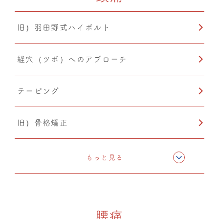
旧）羽田野式ハイボルト
経穴（ツボ）へのアプローチ
テーピング
旧）骨格矯正
CMC筋膜ストレッチ（リリース）
もっと見る
ドレナージュ(EHD・DPL)
腰痛
カッピング