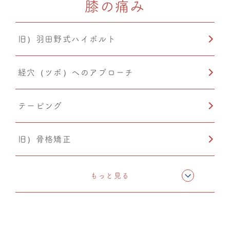
膝の痛み
カッピング
旧）羽田野式ハイボルト
温熱療法
経穴（ツボ）へのアプローチ
PIA(ピア)
テーピング
小顔矯正
旧）骨格矯正
CMC筋膜ストレッチ（リリース）
もっと見る
ドレナージュ(EHD・DPL)