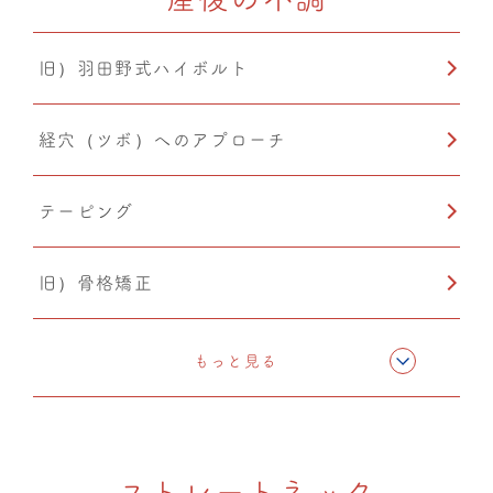
CMC筋膜ストレッチ（リリース）
旧）羽田野式ハイボルト
温熱療法
経穴（ツボ）へのアプローチ
PIA(ピア)
テーピング
旧）骨格矯正
CMC筋膜ストレッチ（リリース）
もっと見る
ドレナージュ(EHD・DPL)
ストレートネック