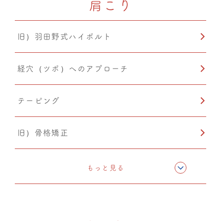
肩こり
PIA(ピア)
旧）羽田野式ハイボルト
自律神経調整
経穴（ツボ）へのアプローチ
テーピング
旧）骨格矯正
CMC筋膜ストレッチ（リリース）
もっと見る
ドレナージュ(EHD・DPL)