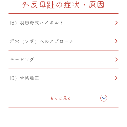
外反母趾の症状・原因
PIA(ピア)
旧）羽田野式ハイボルト
経穴（ツボ）へのアプローチ
テーピング
旧）骨格矯正
CMC筋膜ストレッチ（リリース）
もっと見る
温熱療法