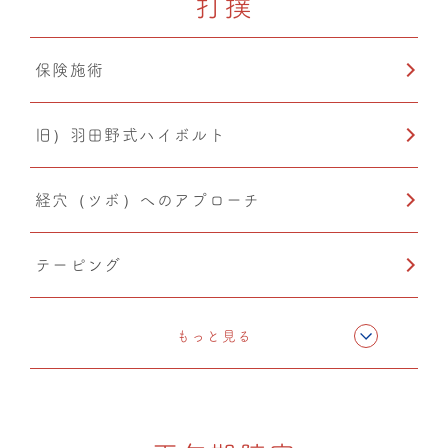
打撲
カッピング
保険施術
温熱療法
旧）羽田野式ハイボルト
経穴（ツボ）へのアプローチ
テーピング
CMC筋膜ストレッチ（リリース）
もっと見る
温熱療法