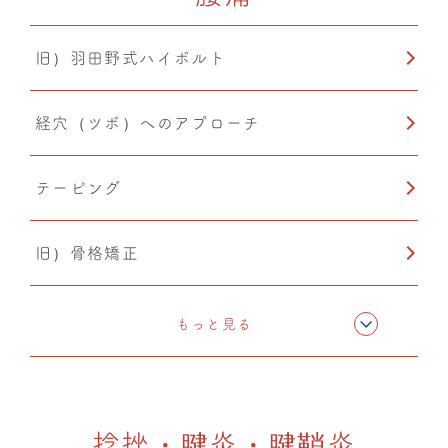
旧）羽田野式ハイボルト
温熱療法
経穴（ツボ）へのアプローチ
PIA(ピア)
テーピング
小顔矯正
旧）骨格矯正
CMC筋膜ストレッチ（リリース）
もっと見る
ドレナージュ(EHD・DPL)
捻挫・腱炎・腱鞘炎
カッピング