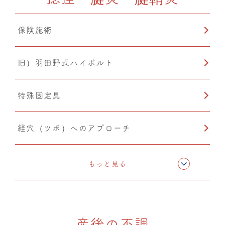
保険施術
温熱療法
旧）羽田野式ハイボルト
猫背矯正
特殊固定具
経穴（ツボ）へのアプローチ
テーピング
もっと見る
旧）骨格矯正
産後の不調