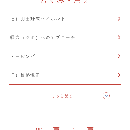
旧）羽田野式ハイボルト
経穴（ツボ）へのアプローチ
テーピング
旧）骨格矯正
CMC筋膜ストレッチ（リリース）
もっと見る
ドレナージュ(EHD・DPL)