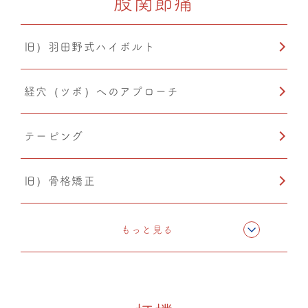
股関節痛
温活
旧）羽田野式ハイボルト
経穴（ツボ）へのアプローチ
テーピング
旧）骨格矯正
CMC筋膜ストレッチ（リリース）
もっと見る
ドレナージュ(EHD・DPL)