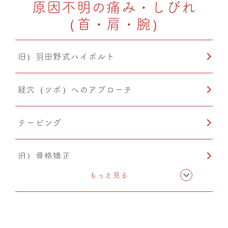
原因不明の痛み・しびれ
（首・肩・腕）
温熱療法
旧）羽田野式ハイボルト
PIA(ピア)
経穴（ツボ）へのアプローチ
テーピング
旧）骨格矯正
もっと見る
CMC筋膜ストレッチ（リリース）
温熱療法