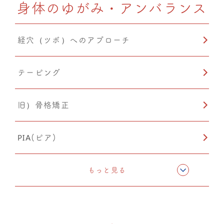
身体のゆがみ・アンバランス
CMC筋膜ストレッチ（リリース）
経穴（ツボ）へのアプローチ
ドレナージュ(EHD・DPL)
テーピング
温熱療法
旧）骨格矯正
PIA(ピア)
小顔矯正
もっと見る