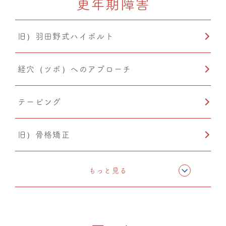
更年期障害
旧）羽田野式ハイボルト
経穴（ツボ）へのアプローチ
テーピング
旧）骨格矯正
ドレナージュ(EHD・DPL)
もっと見る
温熱療法