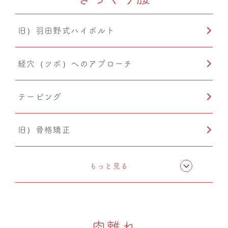
温活
旧）羽田野式ハイボルト
経穴（ツボ）へのアプローチ
テーピング
旧）骨格矯正
CMC筋膜ストレッチ（リリース）
もっと見る
カッピング
肉離れ